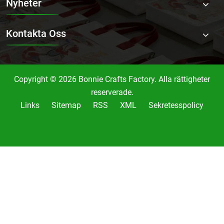
Nyheter
Kontakta Oss
Copyright © 2026 Bonnie Crafts Factory. Alla rättigheter
reserverade.
Links
Sitemap
RSS
XML
Sekretesspolicy