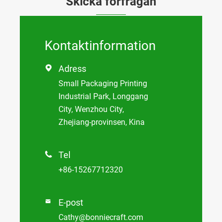
Skicka förfrågan
Kontaktinformation
Adress

Small Packaging Printing
Industrial Park, Longgang
City, Wenzhou City,
Zhejiang-provinsen, Kina
Tel

+86-15267712320
E-post

Cathy@bonniecraft.com