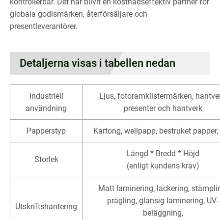
kontrollerbar. Det har blivit en kostnadseffektiv partner för
globala godismärken, återförsäljare och
presentleverantörer.
Detaljerna visas i tabellen nedan
Industriell
Ljus, fotoramklistermärken, hantver
användning
presenter och hantverk
Papperstyp
Kartong, wellpapp, bestruket papper, 
Längd * Bredd * Höjd
Storlek
(enligt kundens krav)
Matt laminering, lackering, stämpli
prägling, glansig laminering, UV-
Utskriftshantering
beläggning,